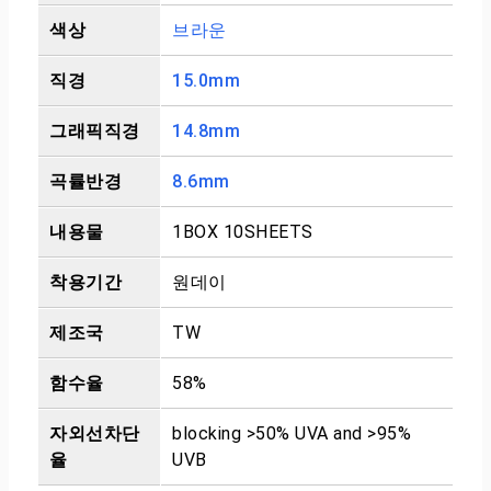
색상
브라운
직경
15.0mm
그래픽직경
14.8mm
곡률반경
8.6mm
내용물
1BOX 10SHEETS
착용기간
원데이
제조국
TW
함수율
58%
자외선차단
blocking >50% UVA and >95%
율
UVB