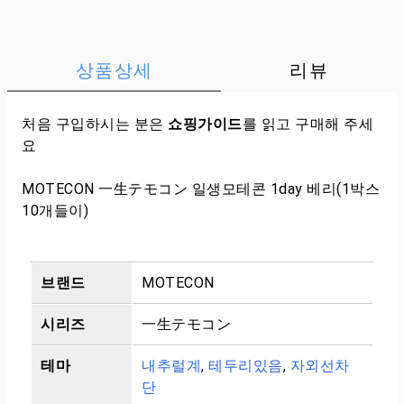
상품상세
리뷰
처음 구입하시는 분은
쇼핑가이드
를 읽고 구매해 주세
요
MOTECON 一生テモコン 일생모테콘 1day 베리(1박스
10개들이)
브랜드
MOTECON
시리즈
一生テモコン
테마
내추럴계
,
테두리있음
,
자외선차
단