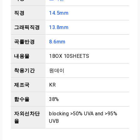
직경
14.5mm
그래픽직경
13.8mm
곡률반경
8.6mm
내용물
1BOX 10SHEETS
착용기간
원데이
제조국
KR
함수율
38%
자외선차단
blocking >50% UVA and >95%
율
UVB