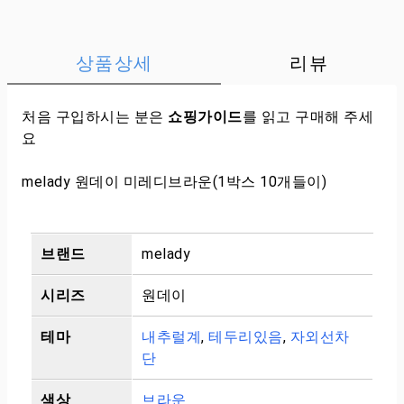
상품상세
리뷰
처음 구입하시는 분은
쇼핑가이드
를 읽고 구매해 주세
요
melady 원데이 미레디브라운(1박스 10개들이)
브랜드
melady
시리즈
원데이
테마
내추럴계
,
테두리있음
,
자외선차
단
색상
브라운