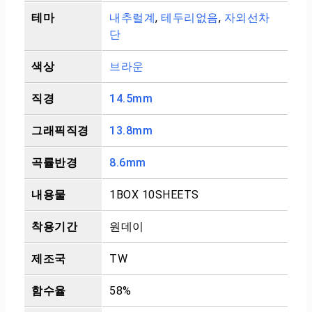
테마
내추럴계
,
테두리없음
,
자외선차
단
색상
브라운
직경
14.5mm
그래픽직경
13.8mm
곡률반경
8.6mm
내용물
1BOX 10SHEETS
착용기간
원데이
제조국
TW
함수율
58%