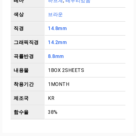
테마
하프계
,
테두리있음
색상
브라운
직경
14.8mm
그래픽직경
14.2mm
곡률반경
8.8mm
내용물
1BOX 2SHEETS
착용기간
1MONTH
제조국
KR
함수율
38%