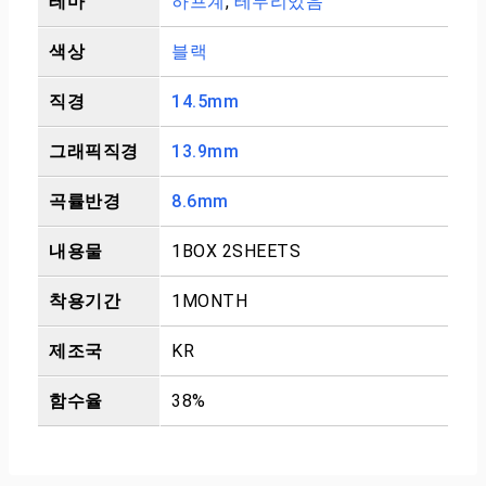
테마
하프계
,
테두리있음
색상
블랙
직경
14.5mm
그래픽직경
13.9mm
곡률반경
8.6mm
내용물
1BOX 2SHEETS
착용기간
1MONTH
제조국
KR
함수율
38%