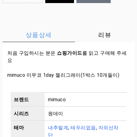
상품상세
리뷰
처음 구입하시는 분은
쇼핑가이드
를 읽고 구매해 주세
요
mimuco 미무코 1day 젤리그레이(1박스 10개들이)
브랜드
mimuco
시리즈
원데이
테마
내추럴계
,
테두리없음
,
자외선차
단