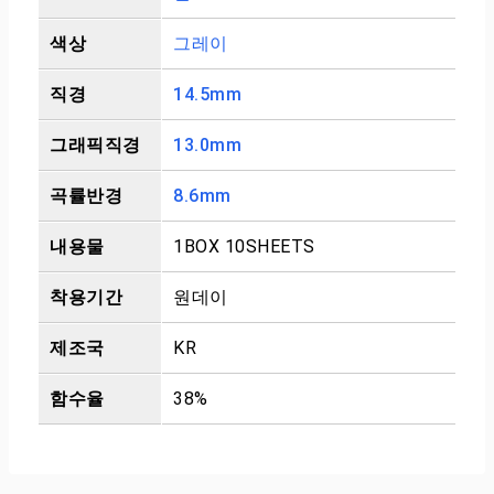
색상
그레이
직경
14.5mm
그래픽직경
13.0mm
곡률반경
8.6mm
내용물
1BOX 10SHEETS
착용기간
원데이
제조국
KR
함수율
38%