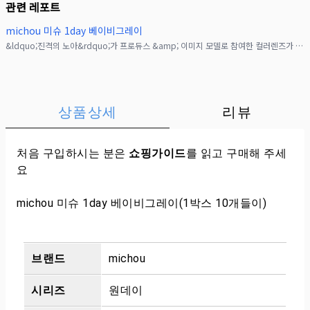
관련 레포트
michou 미슈 1day 베이비그레이
&ldquo;진격의 노아&rdquo;가 프로듀스 &amp; 이미지 모델로 참여한 컬러렌즈가 드디어 공개!! 작은 차이로는 만족할 수 없는, 많은 사람들 속에서도 빛나며 당신을 No
상품상세
리뷰
처음 구입하시는 분은
쇼핑가이드
를 읽고 구매해 주세
요
michou 미슈 1day 베이비그레이(1박스 10개들이)
브랜드
michou
시리즈
원데이