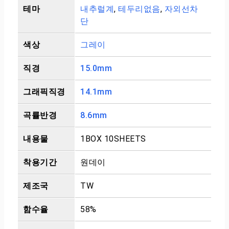
테마
내추럴계
,
테두리없음
,
자외선차
단
색상
그레이
직경
15.0mm
그래픽직경
14.1mm
곡률반경
8.6mm
내용물
1BOX 10SHEETS
착용기간
원데이
제조국
TW
함수율
58%