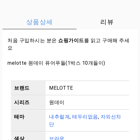
상품상세
리뷰
처음 구입하시는 분은
쇼핑가이드
를 읽고 구매해 주세
요
melotte 원데이 퓨어푸들(1박스 10개들이)
브랜드
MELOTTE
시리즈
원데이
테마
내추럴계
,
테두리없음
,
자외선차
단
색상
브라운