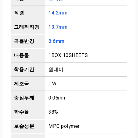
직경
14.2mm
그래픽직경
13.7mm
곡률반경
8.6mm
내용물
1BOX 10SHEETS
착용기간
원데이
제조국
TW
중심두께
0.06mm
함수율
38%
보습성분
MPC polymer