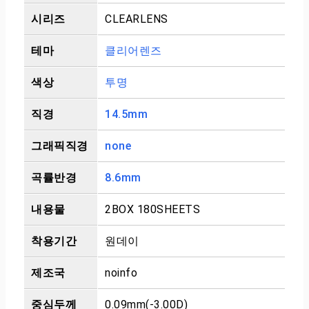
시리즈
CLEARLENS
테마
클리어렌즈
색상
투명
직경
14.5mm
그래픽직경
none
곡률반경
8.6mm
내용물
2BOX 180SHEETS
착용기간
원데이
제조국
noinfo
중심두께
0.09mm(-3.00D)