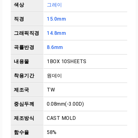
색상
그레이
직경
15.0mm
그래픽직경
14.8mm
곡률반경
8.6mm
내용물
1BOX 10SHEETS
착용기간
원데이
제조국
TW
중심두께
0.08mm(-3.00D)
제조방식
CAST MOLD
함수율
58%