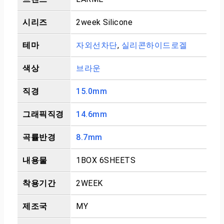
시리즈
2week Silicone
테마
자외선차단
,
실리콘하이드로겔
색상
브라운
직경
15.0mm
그래픽직경
14.6mm
곡률반경
8.7mm
내용물
1BOX 6SHEETS
착용기간
2WEEK
제조국
MY