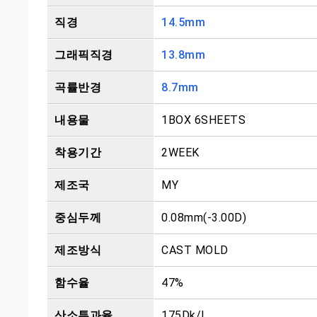
직경
14.5mm
그래픽직경
13.8mm
곡률반경
8.7mm
내용물
1BOX 6SHEETS
착용기간
2WEEK
제조국
MY
중심두께
0.08mm(-3.00D)
제조방식
CAST MOLD
함수율
47%
산소투과율
175Dk/L