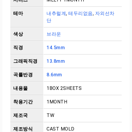
테마
내추럴계
,
테두리없음
,
자외선차
단
색상
브라운
직경
14.5mm
그래픽직경
13.8mm
곡률반경
8.6mm
내용물
1BOX 2SHEETS
착용기간
1MONTH
제조국
TW
제조방식
CAST MOLD