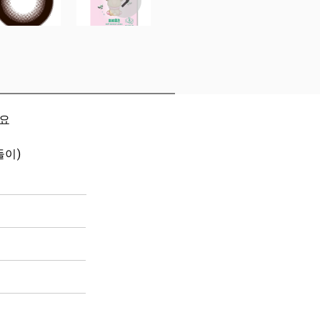
세요
들이)