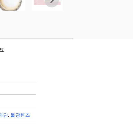
세요
차단
,
물광렌즈