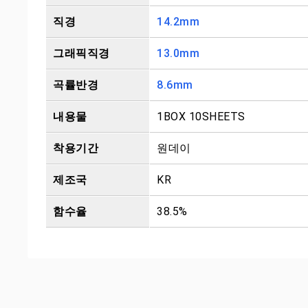
직경
14.2mm
그래픽직경
13.0mm
곡률반경
8.6mm
내용물
1BOX 10SHEETS
착용기간
원데이
제조국
KR
함수율
38.5%