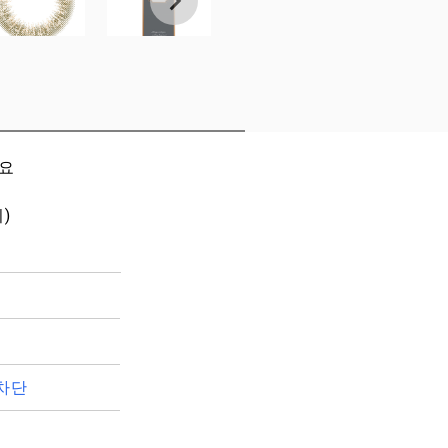
세요
)
차단