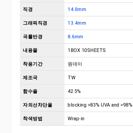
직경
14.0mm
그래픽직경
13.4mm
곡률반경
8.6mm
내용물
1BOX 10SHEETS
착용기간
원데이
제조국
TW
함수율
42.5%
자외선차단율
blocking >83% UVA and >98
착색방법
Wrap-in