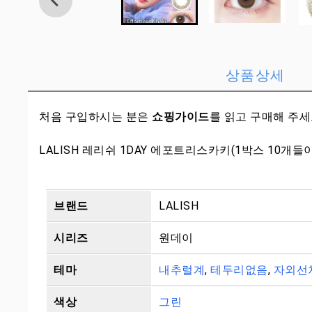
상품상세
처음 구입하시는 분은
쇼핑가이드
를 읽고 구매해 주
LALISH 레리쉬 1DAY 에포트리스카키(1박스 10개들이
브랜드
LALISH
시리즈
원데이
테마
내추럴계
,
테두리없음
,
자외선
색상
그린