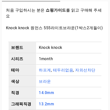
처음 구입하시는 분은
쇼핑가이드
를 읽고 구매해 주세
요
Knock knock 원먼스 555라이트브라운(1박스2개들이)
브랜드
Knock knock
시리즈
1month
테마
하프계
,
테두리없음
,
자외선차단
색상
브라운
직경
14.0mm
그래픽직경
13.2mm