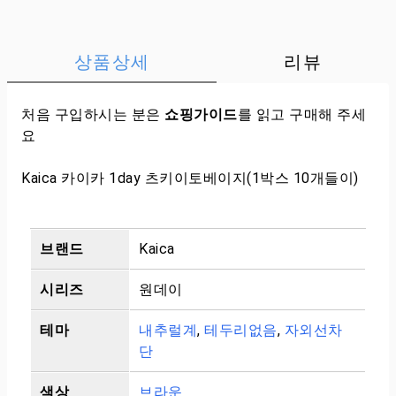
상품상세
리뷰
처음 구입하시는 분은
쇼핑가이드
를 읽고 구매해 주세
요
Kaica 카이카 1day 츠키이토베이지(1박스 10개들이)
브랜드
Kaica
시리즈
원데이
테마
내추럴계
,
테두리없음
,
자외선차
단
색상
브라운