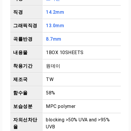
직경
14.2mm
그래픽직경
13.0mm
곡률반경
8.7mm
내용물
1BOX 10SHEETS
착용기간
원데이
제조국
TW
함수율
58%
보습성분
MPC polymer
자외선차단
blocking >50% UVA and >95%
율
UVB