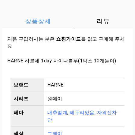
상품상세
리뷰
처음 구입하시는 분은
쇼핑가이드
를 읽고 구매해 주세
요
HARNE 하르네 1day 차이나블루(1박스 10개들이)
브랜드
HARNE
시리즈
원데이
테마
내추럴계
,
테두리있음
,
자외선차
단
색상
그레이