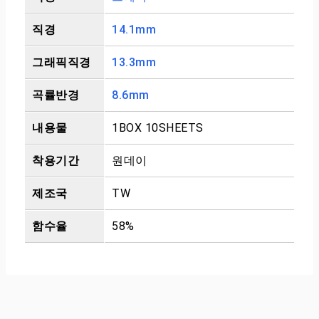
직경
14.1mm
그래픽직경
13.3mm
곡률반경
8.6mm
내용물
1BOX 10SHEETS
착용기간
원데이
제조국
TW
함수율
58%