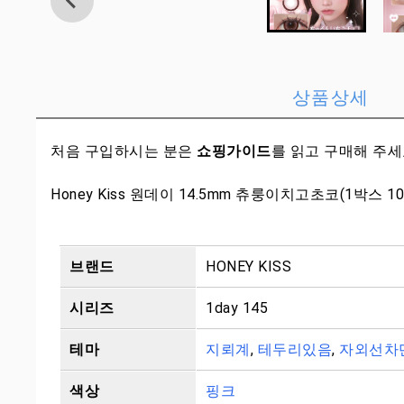
상품상세
처음 구입하시는 분은
쇼핑가이드
를 읽고 구매해 주
Honey Kiss 원데이 14.5mm 츄룽이치고초코(1박스 1
브랜드
HONEY KISS
시리즈
1day 145
테마
지뢰계
,
테두리있음
,
자외선차
색상
핑크