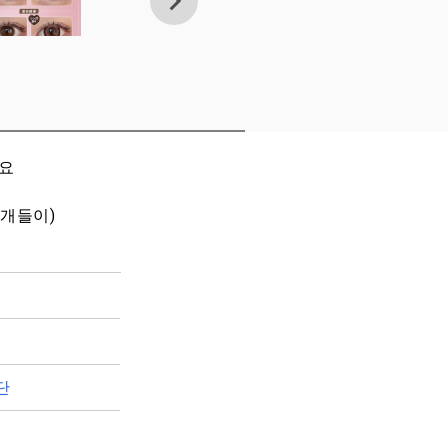
세요
0개들이)
단