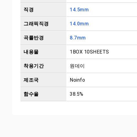
직경
14.5mm
그래픽직경
14.0mm
곡률반경
8.7mm
내용물
1BOX 10SHEETS
착용기간
원데이
제조국
Noinfo
함수율
38.5%