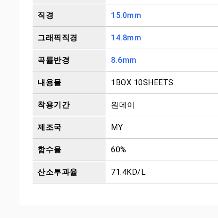
직경
15.0mm
그래픽직경
14.8mm
곡률반경
8.6mm
내용물
1BOX 10SHEETS
착용기간
원데이
제조국
MY
함수율
60%
산소투과율
71.4KD/L