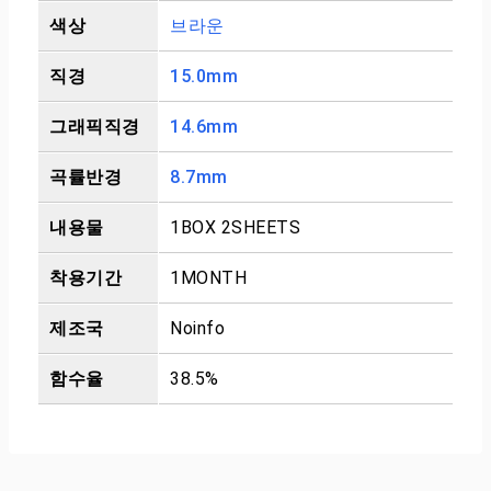
색상
브라운
직경
15.0mm
그래픽직경
14.6mm
곡률반경
8.7mm
내용물
1BOX 2SHEETS
착용기간
1MONTH
제조국
Noinfo
함수율
38.5%