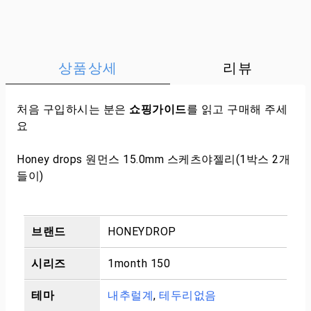
상품상세
리뷰
처음 구입하시는 분은
쇼핑가이드
를 읽고 구매해 주세
요
Honey drops 원먼스 15.0mm 스케츠야젤리(1박스 2개
들이)
브랜드
HONEYDROP
시리즈
1month 150
테마
내추럴계
,
테두리없음