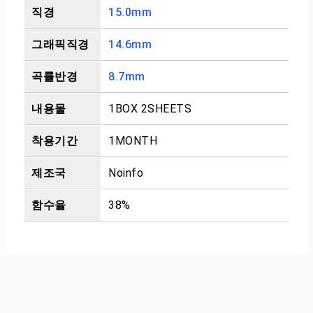
직경
15.0mm
그래픽직경
14.6mm
곡률반경
8.7mm
내용물
1BOX 2SHEETS
착용기간
1MONTH
제조국
Noinfo
함수율
38%