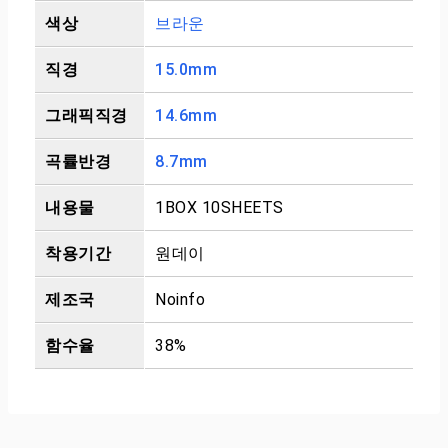
색상
브라운
직경
15.0mm
그래픽직경
14.6mm
곡률반경
8.7mm
내용물
1BOX 10SHEETS
착용기간
원데이
제조국
Noinfo
함수율
38%