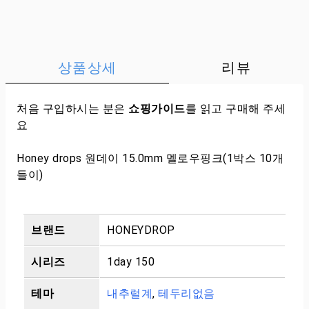
상품상세
리뷰
처음 구입하시는 분은
쇼핑가이드
를 읽고 구매해 주세
요
Honey drops 원데이 15.0mm 멜로우핑크(1박스 10개
들이)
브랜드
HONEYDROP
시리즈
1day 150
테마
내추럴계
,
테두리없음