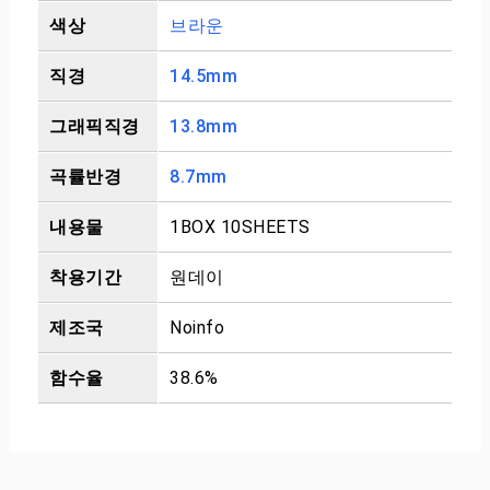
색상
브라운
직경
14.5mm
그래픽직경
13.8mm
곡률반경
8.7mm
내용물
1BOX 10SHEETS
착용기간
원데이
제조국
Noinfo
함수율
38.6%