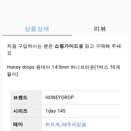
상품상세
리뷰
처음 구입하시는 분은
쇼핑가이드
를 읽고 구매해 주세
요
Honey drops 원데이 14.5mm 허니브라운(1박스 10개
들이)
브랜드
HONEYDROP
시리즈
1day 145
테마
하프계
,
테두리있음