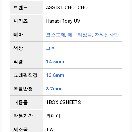
브랜드
ASSIST CHOUCHOU
시리즈
Hanabi 1day UV
테마
코스프레
,
테두리있음
,
자외선차단
색상
그린
직경
14.5mm
그래픽직경
13.8mm
곡률반경
8.7mm
내용물
1BOX 6SHEETS
착용기간
원데이
제조국
TW