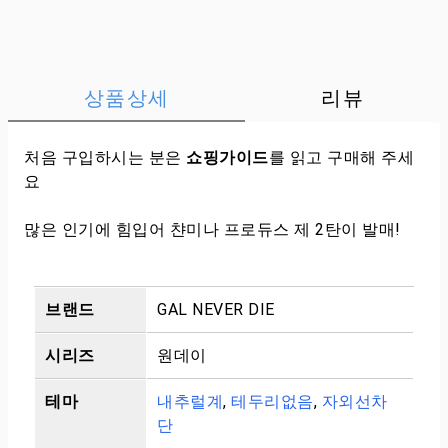
상품상세
리뷰
처음 구입하시는 분은
쇼핑가이드
를 읽고 구매해 주세
요
많은 인기에 힘입어 챤미나 프로듀스 제 2탄이 발매!
브랜드
GAL NEVER DIE
시리즈
원데이
테마
내추럴계
,
테두리없음
,
자외선차
단