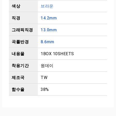
색상
브라운
직경
14.2mm
그래픽직경
13.0mm
곡률반경
8.6mm
내용물
1BOX 10SHEETS
착용기간
원데이
제조국
TW
함수율
38%