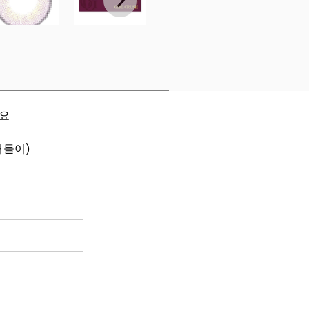
세요
개들이)