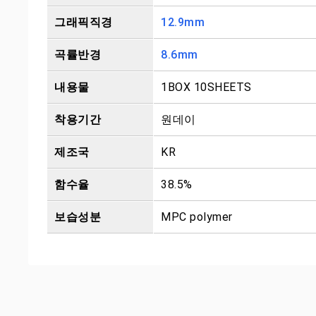
그래픽직경
12.9mm
곡률반경
8.6mm
내용물
1BOX 10SHEETS
착용기간
원데이
제조국
KR
함수율
38.5%
보습성분
MPC polymer