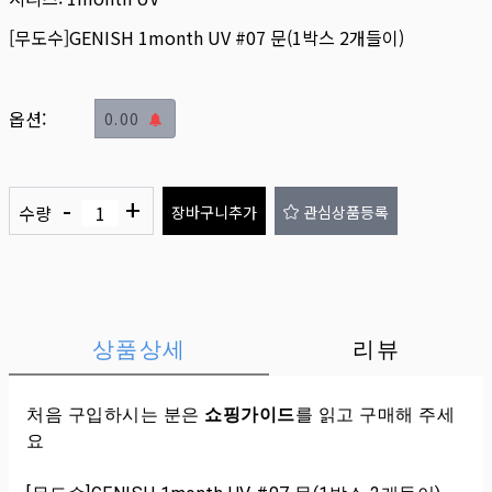
[무도수]GENISH 1month UV #07 문(1박스 2개들이)
옵션:
0.00
-
+
수량
장바구니추가
관심상품등록
상품상세
리뷰
처음 구입하시는 분은
쇼핑가이드
를 읽고 구매해 주세
요