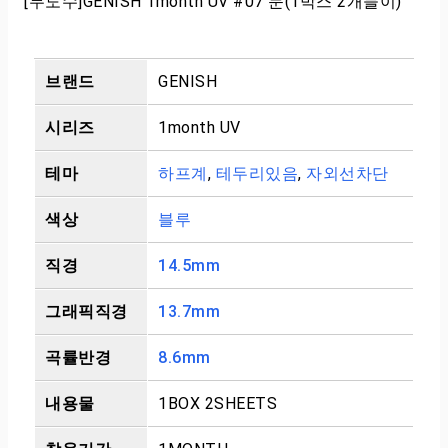
[무도수]GENISH 1month UV #07 문(1박스 2개들이)
브랜드
GENISH
시리즈
1month UV
테마
하프계
,
테두리있음
,
자외선차단
색상
블루
직경
14.5mm
그래픽직경
13.7mm
곡률반경
8.6mm
내용물
1BOX 2SHEETS