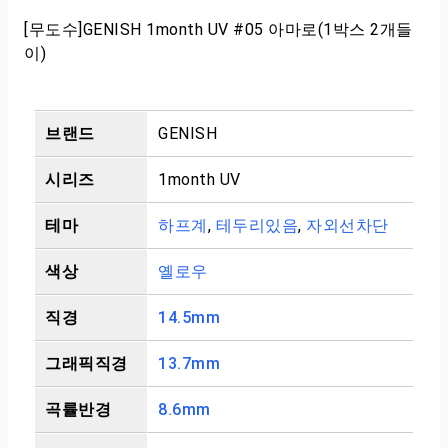
[무도수]GENISH 1month UV #05 아마로(1박스 2개들
이)
브랜드
GENISH
시리즈
1month UV
테마
하프계
,
테두리있음
,
자외선차단
색상
옐로우
직경
14.5mm
그래픽직경
13.7mm
곡률반경
8.6mm