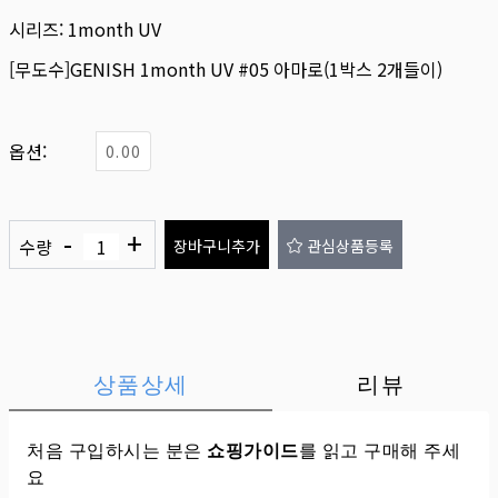
시리즈:
1month UV
[무도수]GENISH 1month UV #05 아마로(1박스 2개들이)
옵션:
0.00
-
+
수량
장바구니추가
관심상품등록
상품상세
리뷰
처음 구입하시는 분은
쇼핑가이드
를 읽고 구매해 주세
요