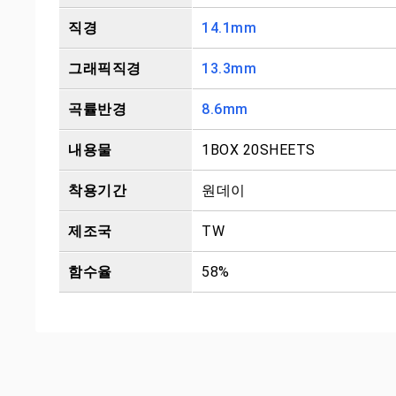
직경
14.1mm
그래픽직경
13.3mm
곡률반경
8.6mm
내용물
1BOX 20SHEETS
착용기간
원데이
제조국
TW
함수율
58%