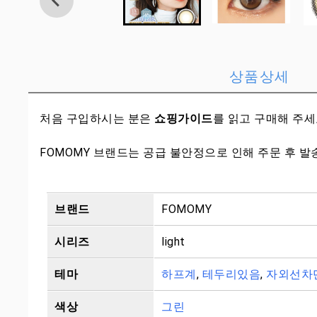
상품상세
처음 구입하시는 분은
쇼핑가이드
를 읽고 구매해 주
FOMOMY 브랜드는 공급 불안정으로 인해 주문 후 발
브랜드
FOMOMY
시리즈
light
테마
하프계
,
테두리있음
,
자외선차
색상
그린