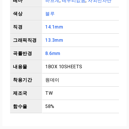
테마
하프계
,
테두리없음
,
자외선차단
색상
블루
직경
14.1mm
그래픽직경
13.3mm
곡률반경
8.6mm
내용물
1BOX 10SHEETS
착용기간
원데이
제조국
TW
함수율
58%