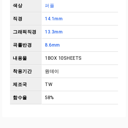
색상
퍼플
직경
14.1mm
그래픽직경
13.3mm
곡률반경
8.6mm
내용물
1BOX 10SHEETS
착용기간
원데이
제조국
TW
함수율
58%