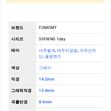
브랜드
FOMOMY
시리즈
SHINING 1day
테마
내추럴계
,
테두리없음
,
자외선차
단
,
물광렌즈
색상
그레이
직경
14.2mm
그래픽직경
13.4mm
곡률반경
8.6mm