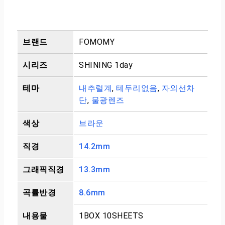
브랜드
FOMOMY
시리즈
SHINING 1day
테마
내추럴계
,
테두리없음
,
자외선차
단
,
물광렌즈
색상
브라운
직경
14.2mm
그래픽직경
13.3mm
곡률반경
8.6mm
내용물
1BOX 10SHEETS