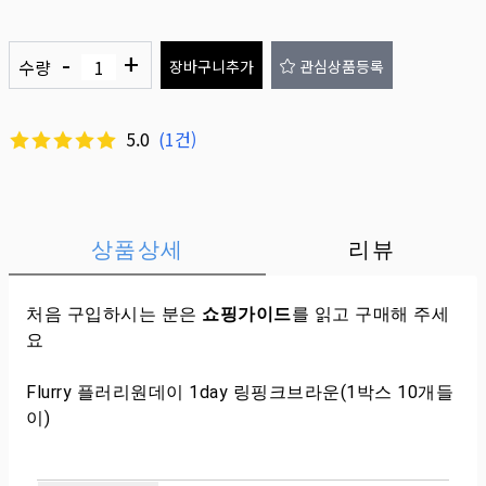
-
+
수량
장바구니추가
관심상품등록
5.0
(
1
건)
상품상세
리뷰
처음 구입하시는 분은
쇼핑가이드
를 읽고 구매해 주세
요
Flurry 플러리원데이 1day 링핑크브라운(1박스 10개들
이)