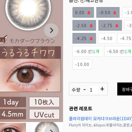
옵션:
📦재고한정
0.00
-0.50
-1.
-2.50
-2.75
-3
-4.25
-4.50
-4.75
-6.00 📦
1개
-6.50 📦
1개
-10.00
-
+
수량
장바
관련 레포트
플러리원데이 모카다크브라운(1DAY