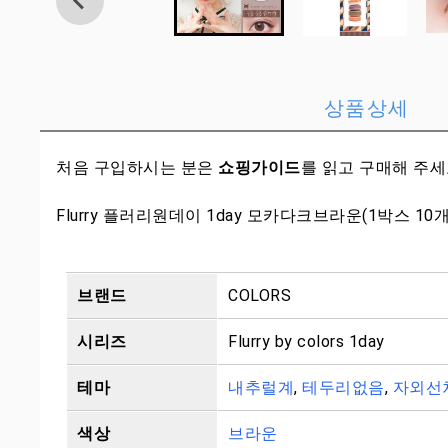
상품상세
처음 구입하시는 분은
쇼핑가이드
를 읽고 구매해 주
Flurry 플러리원데이 1day 모카다크브라운(1박스 10
브랜드
COLORS
시리즈
Flurry by colors 1day
테마
내추럴계
,
테두리없음
,
자외선
색상
브라운