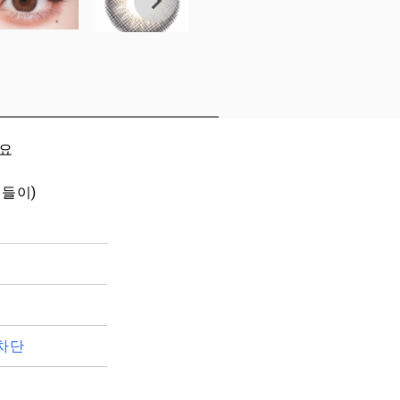
세요
개들이)
차단