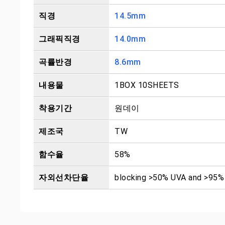
직경
14.5mm
그래픽직경
14.0mm
곡률반경
8.6mm
내용물
1BOX 10SHEETS
착용기간
원데이
제조국
TW
함수율
58%
자외선차단율
blocking >50% UVA and >95