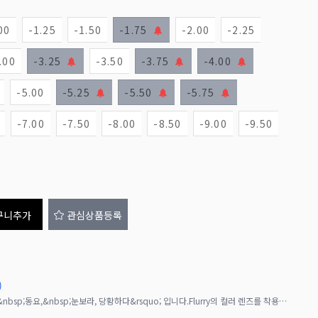
00
-1.25
-1.50
-1.75
-2.00
-2.25
.00
-3.25
-3.50
-3.75
-4.00
-5.00
-5.25
-5.50
-5.75
-7.00
-7.50
-8.00
-8.50
-9.00
-9.50
구니추가
관심상품등록
)
Flurry의 의미는, &lsquo;휘몰아치는,혼란,&nbsp;동요,&nbsp;눈보라, 당황하다&rsquo; 입니다.Flurry의 컬러 렌즈를 착용한 여성의 눈동자가 이성의 마음을