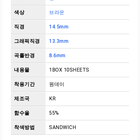
색상
브라운
직경
14.5mm
그래픽직경
13.3mm
곡률반경
8.6mm
내용물
1BOX 10SHEETS
착용기간
원데이
제조국
KR
함수율
55%
착색방법
SANDWICH