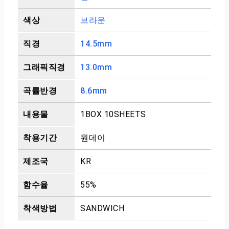
색상
브라운
직경
14.5mm
그래픽직경
13.0mm
곡률반경
8.6mm
내용물
1BOX 10SHEETS
착용기간
원데이
제조국
KR
함수율
55%
착색방법
SANDWICH