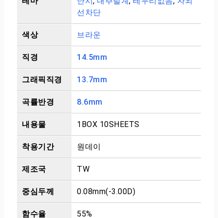
테마
난시
,
내추럴계
,
테두리없음
,
자외
선차단
색상
브라운
직경
14.5mm
그래픽직경
13.7mm
곡률반경
8.6mm
내용물
1BOX 10SHEETS
착용기간
원데이
제조국
TW
중심두께
0.08mm(-3.00D)
함수율
55%