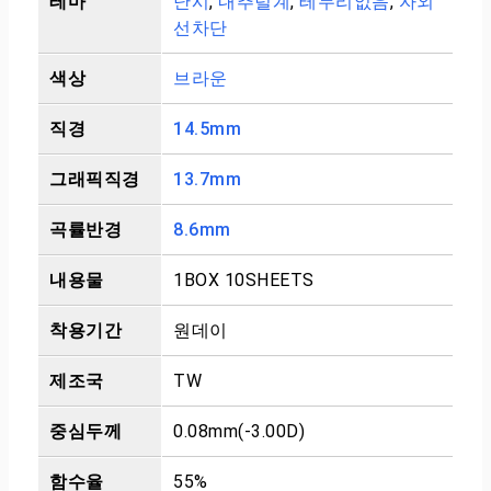
테마
난시
,
내추럴계
,
테두리없음
,
자외
선차단
색상
브라운
직경
14.5mm
그래픽직경
13.7mm
곡률반경
8.6mm
내용물
1BOX 10SHEETS
착용기간
원데이
제조국
TW
중심두께
0.08mm(-3.00D)
함수율
55%