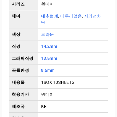
시리즈
원데이
테마
내추럴계
,
테두리없음
,
자외선차
단
색상
브라운
직경
14.2mm
그래픽직경
13.8mm
곡률반경
8.6mm
내용물
1BOX 10SHEETS
착용기간
원데이
제조국
KR