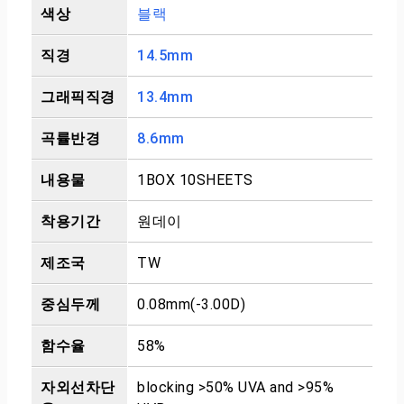
색상
블랙
직경
14.5mm
그래픽직경
13.4mm
곡률반경
8.6mm
내용물
1BOX 10SHEETS
착용기간
원데이
제조국
TW
중심두께
0.08mm(-3.00D)
함수율
58%
자외선차단
blocking >50% UVA and >95%