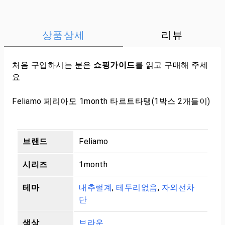
상품상세
리뷰
처음 구입하시는 분은
쇼핑가이드
를 읽고 구매해 주세
요
Feliamo 페리아모 1month 타르트타탱(1박스 2개들이)
브랜드
Feliamo
시리즈
1month
테마
내추럴계
,
테두리없음
,
자외선차
단
색상
브라운