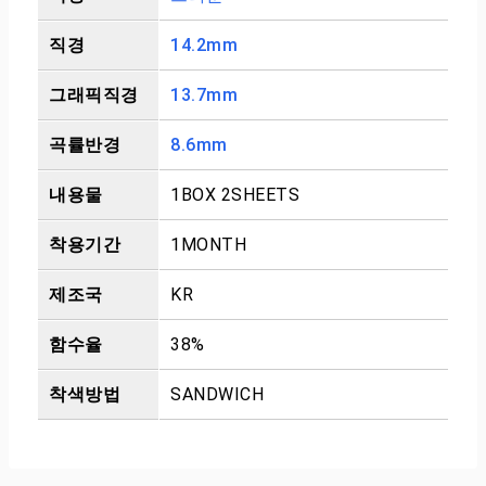
직경
14.2mm
그래픽직경
13.7mm
곡률반경
8.6mm
내용물
1BOX 2SHEETS
착용기간
1MONTH
제조국
KR
함수율
38%
착색방법
SANDWICH