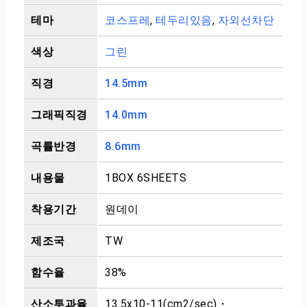
테마
코스프레
,
테두리있음
,
자외선차단
색상
그린
직경
14.5mm
그래픽직경
14.0mm
곡률반경
8.6mm
내용물
1BOX 6SHEETS
착용기간
원데이
제조국
TW
함수율
38%
산소투과율
13.5x10-11(cm2/sec)・