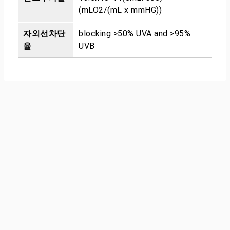
(mLO2/(mL x mmHG))
자외선차단
blocking >50% UVA and >95%
율
UVB