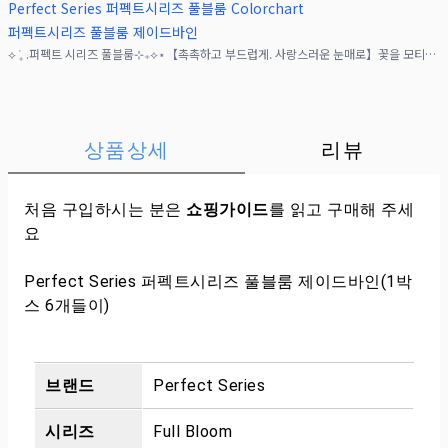
Perfect Series 퍼펙트시리즈 풀블룸 Colorchart
퍼펙트시리즈 풀블룸 제이드바인
⟡ ݁₊ .퍼펙트 시리즈 풀블룸⊹₊⟡⋆【촉촉하고 부드럽게. 사랑스러운 눈매로】꽃을 모티브로 한 디자인과 색감, 넓은 내부 직경으로 "귀여움"을 연출하는 컬러 콘택트렌즈.비취처럼 아
상품상세
리뷰
처음 구입하시는 분은
쇼핑가이드
를 읽고 구매해 주세
요
Perfect Series 퍼펙트시리즈 풀블룸 제이드바인(1박
스 6개들이)
브랜드
Perfect Series
시리즈
Full Bloom