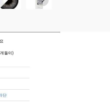
세요
10개들이)
차단