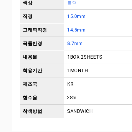
색상
블랙
직경
15.0mm
그래픽직경
14.5mm
곡률반경
8.7mm
내용물
1BOX 2SHEETS
착용기간
1MONTH
제조국
KR
함수율
38%
착색방법
SANDWICH