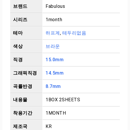
브랜드
Fabulous
시리즈
1month
테마
하프계
,
테두리없음
색상
브라운
직경
15.0mm
그래픽직경
14.5mm
곡률반경
8.7mm
내용물
1BOX 2SHEETS
착용기간
1MONTH
제조국
KR