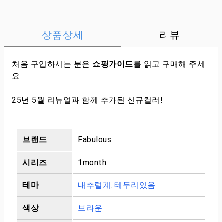
상품상세
리뷰
처음 구입하시는 분은
쇼핑가이드
를 읽고 구매해 주세
요
25년 5월 리뉴얼과 함께 추가된 신규컬러!
브랜드
Fabulous
시리즈
1month
테마
내추럴계
,
테두리있음
색상
브라운