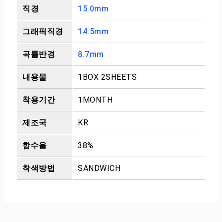
직경
15.0mm
그래픽직경
14.5mm
곡률반경
8.7mm
내용물
1BOX 2SHEETS
착용기간
1MONTH
제조국
KR
함수율
38%
착색방법
SANDWICH