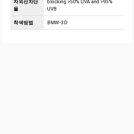
자외선차단
blocking >50% UVA and >95%
율
UVB
착색방법
BMW-3D