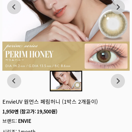
EnvieUV 원먼스 페림허니 (1박스 2개들이)
1,950엔
(참고가:
19,500원
)
브랜드:
ENVIE
시리즈:
1month