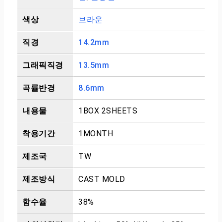
색상
브라운
직경
14.2mm
그래픽직경
13.5mm
곡률반경
8.6mm
내용물
1BOX 2SHEETS
착용기간
1MONTH
제조국
TW
제조방식
CAST MOLD
함수율
38%