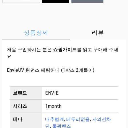
상품상세
리뷰
처음 구입하시는 분은
쇼핑가이드
를 읽고 구매해 주세
요
EnvieUV 원먼스 페림허니 (1박스 2개들이)
브랜드
ENVIE
시리즈
1month
테마
내추럴계
,
테두리없음
,
자외선차
단
,
물광렌즈